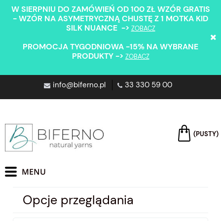
W SIERPNIU DO ZAMÓWIEŃ OD 100 ZŁ WZÓR GRATIS
- WZÓR NA ASYMETRYCZNĄ CHUSTĘ Z 1 MOTKA KID
SILK NUANCE ->
ZOBACZ
PROMOCJA TYGODNIOWA -15% NA WYBRANE
PRODUKTY ->
ZOBACZ
info@biferno.pl
33 330 59 00
(PUSTY)
Opcje przeglądania