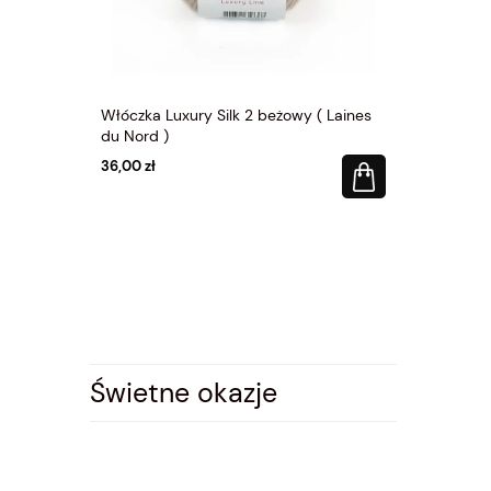
y ( Laines
Włóczka Luxury Silk 2 beżowy ( Laines
Włóczka Lux
du Nord )
du Nord )
36,00 zł
36,00 zł
Świetne okazje