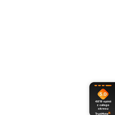
5.0
4819
opinii
z całego
okresu