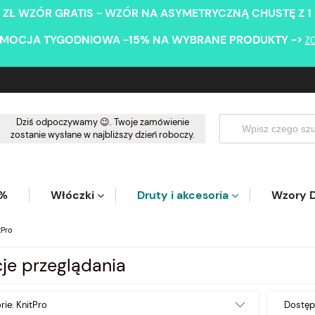
 ZŁ WZÓR GRATIS - WZÓR NA ASYMETRYCZNĄ CHUSTĘ Z 1
MOCJA TYGODNIOWA -15% NA WYBRANE PRODUKTY ->
Z
Dziś odpoczywamy 😉. Twoje zamówienie
zostanie wysłane w najbliższy dzień roboczy.
5%
Włóczki
Druty i akcesoria
Wzory D
tPro
je przeglądania
rie: KnitPro
Dostęp