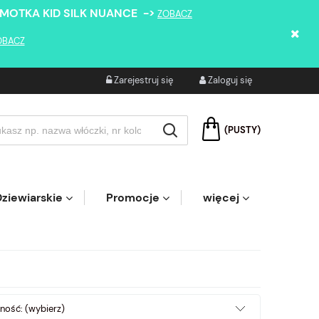
 MOTKA KID SILK NUANCE ->
ZOBACZ
OBACZ
Zarejestruj się
Zaloguj się
(PUSTY)
ziewiarskie
Promocje
więcej
ność: (wybierz)