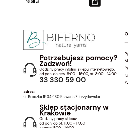
16,58 zł
39,20 zł
O
P
Potrzebujesz pomocy?
M
Zadzwoń!
P
Godziny pracy infolinii sklepu internetowego:
od pon. do czw. 8:00 - 16:00, pt. 8:00 - 14:00
K
33 330 59 00
Z
adres:
ul. Brodzka 1E 34-130 Kalwaria Zebrzydowska
Sklep stacjonarny w
Krakowie
Godziny pracy sklepu:
od pon. do pt. 11:00 - 17:00
sobota 11:00 - 14:00