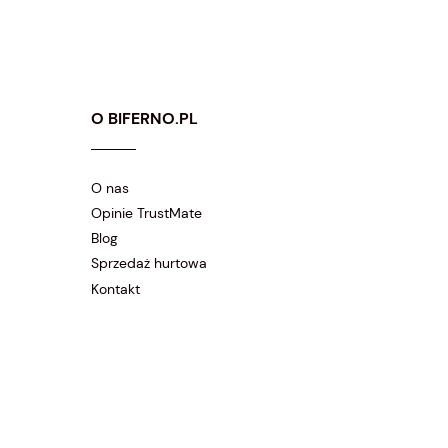
13,20 zł
21,25 zł
O BIFERNO.PL
O nas
Opinie TrustMate
Blog
Sprzedaż hurtowa
Kontakt