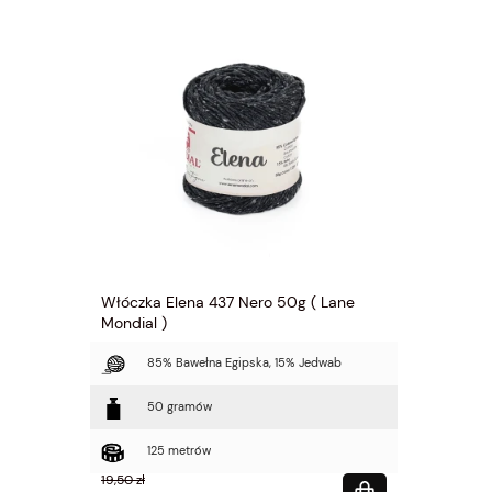
Z 20cm
Włóczka Elena 437 Nero 50g ( Lane
Włóczka Br
Mondial )
Cyclam - pu
bawełną
85% Bawełna Egipska, 15% Jedwab
51% Al
50 gramów
50 gr
125 metrów
165 m
19,50 zł
49,00 zł