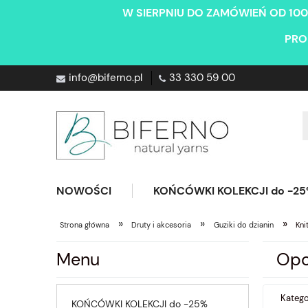
W SIERPNIU DO ZAMÓWIEŃ OD 100
PRO
info@biferno.pl
33 330 59 00
NOWOŚCI
KOŃCÓWKI KOLEKCJI do -2
»
»
»
Strona główna
Druty i akcesoria
Guziki do dzianin
Kni
Menu
Opc
Katego
KOŃCÓWKI KOLEKCJI do -25%