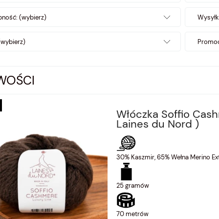
ność: (wybierz)
Wysyłk
(wybierz)
Promoc
WOŚCI
Włóczka Soffio Cas
Laines du Nord )
30% Kaszmir, 65% Wełna Merino Ext
25 gramów
70 metrów