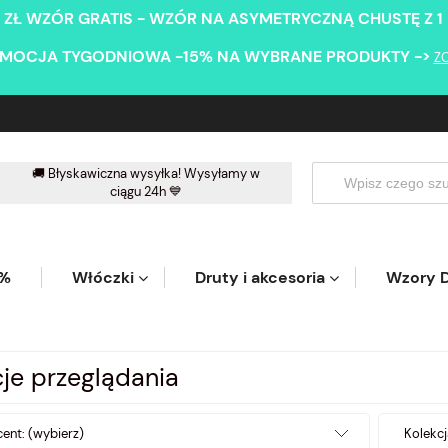
 ZŁ WZÓR GRATIS - WZÓR NA ASYMETRYCZNĄ CHUSTĘ Z 1
MOCJA TYGODNIOWA -15% NA WYBRANE PRODUKTY ->
Z
🚚 Błyskawiczna wysyłka! Wysyłamy w
ciągu 24h 💙
5%
Włóczki
Druty i akcesoria
Wzory D
je przeglądania
ent: (wybierz)
Kolekcj