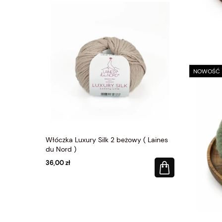
NOWOŚĆ
y ( Laines
Włóczka Luxury Silk 2 beżowy ( Laines
Włóczka Lux
du Nord )
du Nord )
36,00 zł
36,00 zł