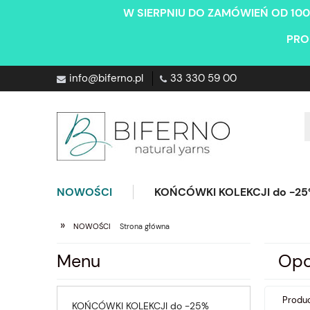
W SIERPNIU DO ZAMÓWIEŃ OD 100
PRO
info@biferno.pl
33 330 59 00
NOWOŚCI
KOŃCÓWKI KOLEKCJI do -2
»
NOWOŚCI
Strona główna
Menu
Opc
Produc
KOŃCÓWKI KOLEKCJI do -25%