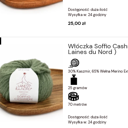
Dostępność:
duża ilość
Wysyłka w:
24 godziny
25,00 zł
Włóczka Soffio Cas
Laines du Nord )
30% Kaszmir, 65% Wełna Merino Ext
ury Silk 1 kremowy ( Laines
Włóczka Luxury Silk 5 miętowa zieleń 
Laines du Nord )
25 gramów
36,00 zł
70 metrów
Dostępność:
duża ilość
Wysyłka w:
24 godziny