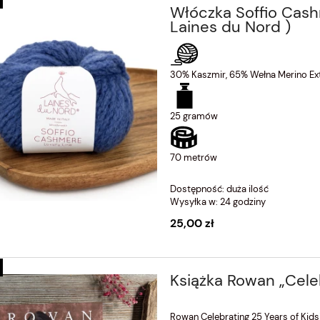
ończony metr dziewiarski -
Włóczka Feeling 14527 Mare
Włóczka Soffio Cas
antern Moon (350631)
Laines du Nord )
70% Wełna Merino Extrafine, 20% Jedw
:
taśma miernicza
10% Kaszmir
ść:
150cm
50 gramów
30% Kaszmir, 65% Wełna Merino Ext
ywo:
plastik + przędza
140 metrów
25 gramów
39,00 zł
31,20 zł
70 metrów
Dostępność:
duża ilość
Wysyłka w:
24 godziny
25,00 zł
Książka Rowan „Celeb
Rowan Celebrating 25 Years of Kidsi