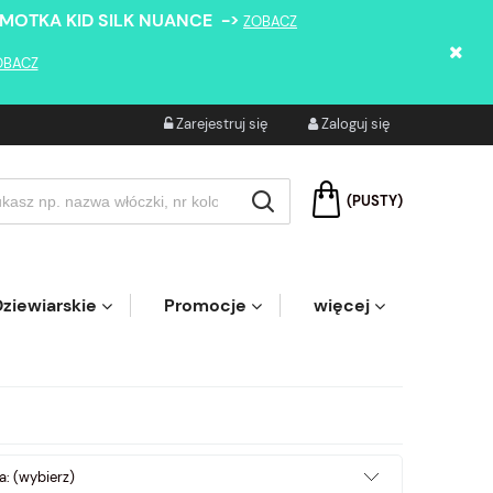
 MOTKA KID SILK NUANCE ->
ZOBACZ
OBACZ
Zarejestruj się
Zaloguj się
(PUSTY)
ziewiarskie
Promocje
więcej
a: (wybierz)