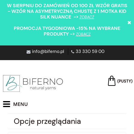
W SIERPNIU DO ZAMÓWIEŃ OD 100 ZŁ WZÓR GRATIS
- WZÓR NA ASYMETRYCZNĄ CHUSTĘ Z 1 MOTKA KID
SILK NUANCE ->
ZOBACZ
PROMOCJA TYGODNIOWA -15% NA WYBRANE
PRODUKTY ->
ZOBACZ
info@biferno.pl
33 330 59 00
(PUSTY)
Opcje przeglądania