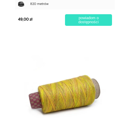
820 metrów
powiadom o
49,00 zł
dostępności