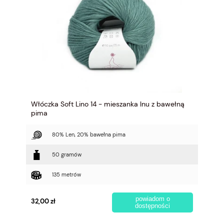
Włóczka Soft Lino 14 - mieszanka lnu z bawełną
pima
80% Len, 20% bawełna pima
50 gramów
135 metrów
powiadom o
32,00 zł
dostępności