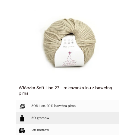
Włóczka Soft Lino 27 - mieszanka lnu z bawełną
pima
80% Len, 20% bawełna pima
50 gramów
135 metrów