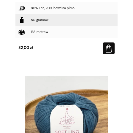
80% Len, 20% bawełna pima
50 gramów
135 metrów
32,00 zł