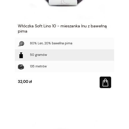
Włóczka Soft Lino 10 - mieszanka lnu z bawełną
pima
80% Len, 20% bawełna pima
50 gramów
135 metrów
32,00 zł