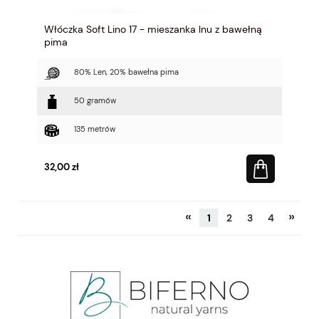
Włóczka Soft Lino 17 - mieszanka lnu z bawełną
pima
80% Len, 20% bawełna pima
50 gramów
135 metrów
32,00 zł
«
»
1
2
3
4