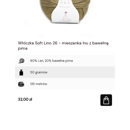
Włóczka Soft Lino 26 - mieszanka lnu z bawełną
pima
80% Len, 20% bawełna pima
50 gramów
135 metrów
32,00 zł