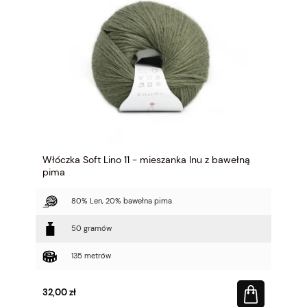
Włóczka Soft Lino 11 - mieszanka lnu z bawełną
pima
80% Len, 20% bawełna pima
50 gramów
135 metrów
32,00 zł