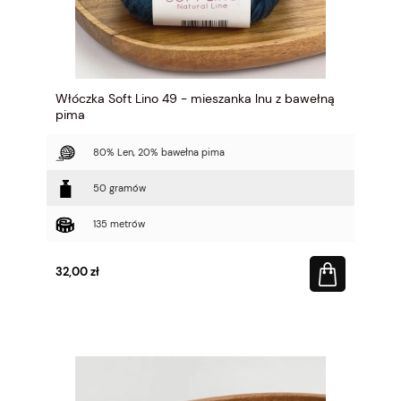
Włóczka Soft Lino 49 - mieszanka lnu z bawełną
pima
80% Len, 20% bawełna pima
50 gramów
135 metrów
32,00 zł