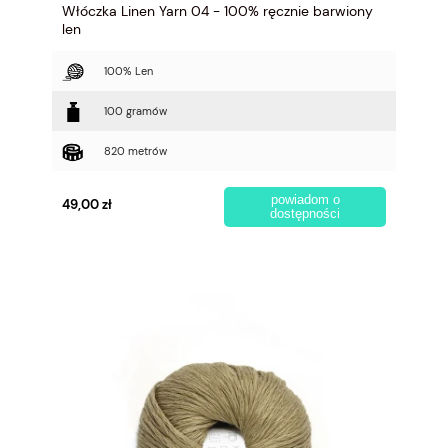
Włóczka Linen Yarn 04 - 100% ręcznie barwiony
len
100% Len
100 gramów
820 metrów
powiadom o
49,00 zł
dostępności