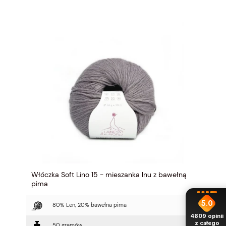
Włóczka Soft Lino 15 - mieszanka lnu z bawełną
pima
5.0
80% Len, 20% bawełna pima
4809
opinii
z całego
50 gramów