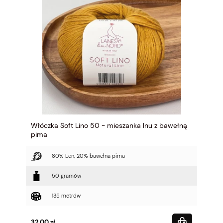
Włóczka Soft Lino 50 - mieszanka lnu z bawełną
pima
80% Len, 20% bawełna pima
50 gramów
135 metrów
32,00 zł