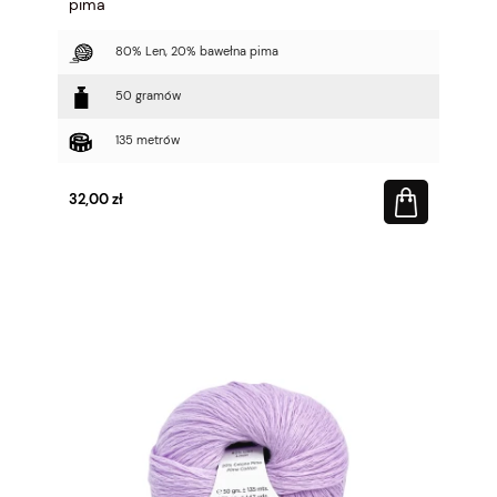
pima
80% Len, 20% bawełna pima
50 gramów
135 metrów
32,00 zł