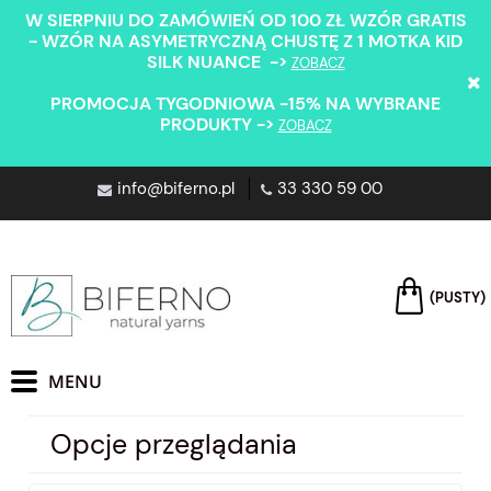
W SIERPNIU DO ZAMÓWIEŃ OD 100 ZŁ WZÓR GRATIS
- WZÓR NA ASYMETRYCZNĄ CHUSTĘ Z 1 MOTKA KID
SILK NUANCE ->
ZOBACZ
PROMOCJA TYGODNIOWA -15% NA WYBRANE
PRODUKTY ->
ZOBACZ
info@biferno.pl
33 330 59 00
(PUSTY)
Opcje przeglądania