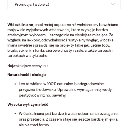
Promocja: (wybierz)
Włóczki lniane
, choć mniej popularne niż wełniane czy bawełniane,
mają wiele wyjątkowych właściwości, które czynią je bardzo
atrakcyjnym wyborem – szczególnie na cieplejsze miesiące. Ze
względu na lekkość, oddychalność i rustykalny wygląd, włóczka
lniana świetnie sprawdzi się na projekty takie jak: Letnie topy,
bluzki, sukienki i tuniki, ażurowe chusty i szale, a także torbach i
torebkach w stylu boho.
Najważniejsze cechy lnu:
Naturalność i ekologia
Len to włókno w 100% naturalne, biodegradowalne i
przyjazne środowisku. Uprawa lnu wymaga mniej wody i
pestycydów niż np. bawełny.
Wysoka wytrzymałość
Włóczka lniana jest bardzo trwała i odporna na rozciąganie
oraz przetarcia. Z czasem staje się jeszcze bardziej miękka,
ale nie traci formy.