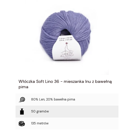
Włóczka Soft Lino 36 - mieszanka lnu z bawełną
pima
80% Len, 20% bawełna pima
50 gramów
135 metrów