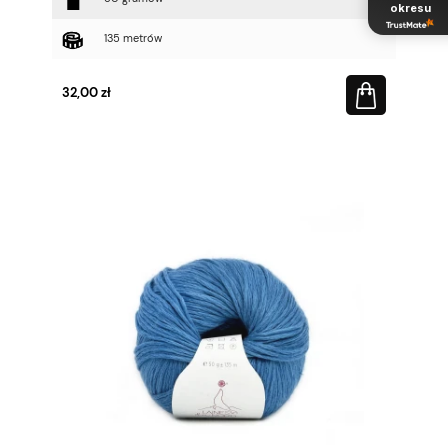
okresu
135 metrów
32,00 zł