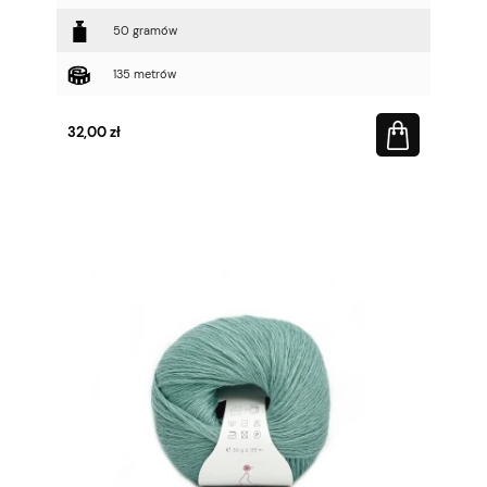
50 gramów
135 metrów
32,00 zł