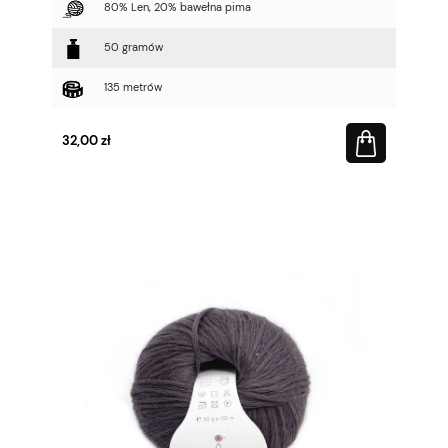
80% Len, 20% bawełna pima
50 gramów
135 metrów
32,00 zł