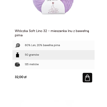
Włóczka Soft Lino 32 - mieszanka lnu z bawełną
pima
80% Len, 20% bawełna pima
50 gramów
135 metrów
32,00 zł