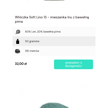
Włóczka Soft Lino 13 - mieszanka lnu z bawełną
pima
80% Len, 20% bawełna pima
50 gramów
135 metrów
powiadom o
32,00 zł
dostępności